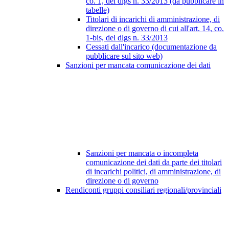
co. 1, del dlgs n. 33/2013 (da pubblicare in
tabelle)
Titolari di incarichi di amministrazione, di
direzione o di governo di cui all'art. 14, co.
1-bis, del dlgs n. 33/2013
Cessati dall'incarico (documentazione da
pubblicare sul sito web)
Sanzioni per mancata comunicazione dei dati
Sanzioni per mancata o incompleta
comunicazione dei dati da parte dei titolari
di incarichi politici, di amministrazione, di
direzione o di governo
Rendiconti gruppi consiliari regionali/provinciali