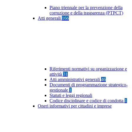
Piano triennale per la prevenzione della
corruzione e della trasparenza (PTPCT)
Atti generali
166
Riferimenti normativi su organizzazione e
attività
31
Atti amministrativi generali
46
Documenti di programmazione strategico-
gestionale
1
Statuti e leggi regionali
Codice disciplinare e codice di condotta
1
Oneri informativi per cittadini e imprese