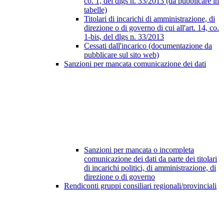
co. 1, del dlgs n. 33/2013 (da pubblicare in
tabelle)
Titolari di incarichi di amministrazione, di
direzione o di governo di cui all'art. 14, co.
1-bis, del dlgs n. 33/2013
Cessati dall'incarico (documentazione da
pubblicare sul sito web)
Sanzioni per mancata comunicazione dei dati
Sanzioni per mancata o incompleta
comunicazione dei dati da parte dei titolari
di incarichi politici, di amministrazione, di
direzione o di governo
Rendiconti gruppi consiliari regionali/provinciali