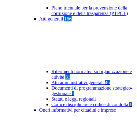
Piano triennale per la prevenzione della
corruzione e della trasparenza (PTPCT)
Atti generali
166
Riferimenti normativi su organizzazione e
attività
31
Atti amministrativi generali
46
Documenti di programmazione strategico-
gestionale
1
Statuti e leggi regionali
Codice disciplinare e codice di condotta
1
Oneri informativi per cittadini e imprese