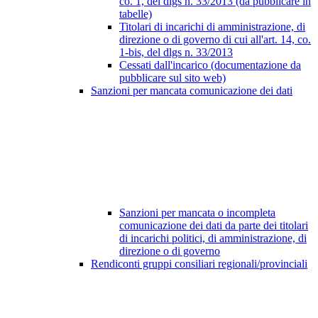
co. 1, del dlgs n. 33/2013 (da pubblicare in
tabelle)
Titolari di incarichi di amministrazione, di
direzione o di governo di cui all'art. 14, co.
1-bis, del dlgs n. 33/2013
Cessati dall'incarico (documentazione da
pubblicare sul sito web)
Sanzioni per mancata comunicazione dei dati
Sanzioni per mancata o incompleta
comunicazione dei dati da parte dei titolari
di incarichi politici, di amministrazione, di
direzione o di governo
Rendiconti gruppi consiliari regionali/provinciali