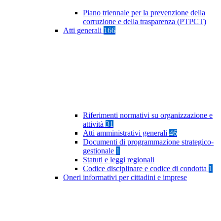
Piano triennale per la prevenzione della
corruzione e della trasparenza (PTPCT)
Atti generali
166
Riferimenti normativi su organizzazione e
attività
31
Atti amministrativi generali
46
Documenti di programmazione strategico-
gestionale
1
Statuti e leggi regionali
Codice disciplinare e codice di condotta
1
Oneri informativi per cittadini e imprese