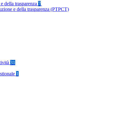
 e della trasparenza
7
ruzione e della trasparenza (PTPCT)
tività
31
stionale
1