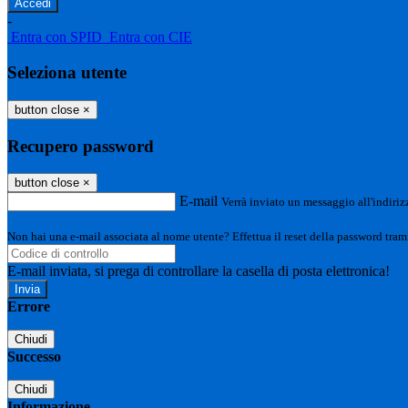
-
Entra con SPID
Entra con CIE
Seleziona utente
button close
×
Recupero password
button close
×
E-mail
Verrà inviato un messaggio all'indirizz
Non hai una e-mail associata al nome utente? Effettua il reset della password tram
E-mail inviata, si prega di controllare la casella di posta elettronica!
Errore
Chiudi
Successo
Chiudi
Informazione