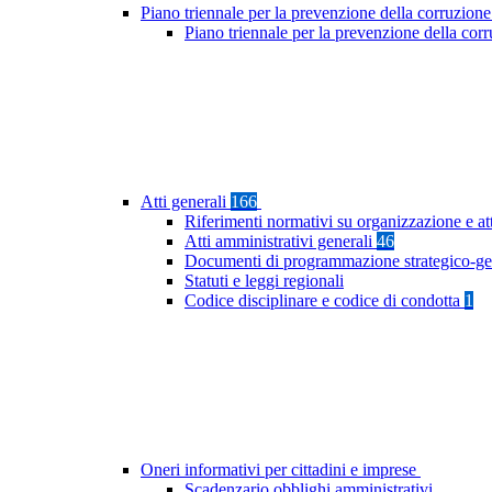
Piano triennale per la prevenzione della corruzione
Piano triennale per la prevenzione della cor
Atti generali
166
Riferimenti normativi su organizzazione e at
Atti amministrativi generali
46
Documenti di programmazione strategico-ge
Statuti e leggi regionali
Codice disciplinare e codice di condotta
1
Oneri informativi per cittadini e imprese
Scadenzario obblighi amministrativi