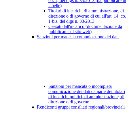
co. 1, del dlgs n. 33/2013 (da pubblicare in
tabelle)
Titolari di incarichi di amministrazione, di
direzione o di governo di cui all'art. 14, co.
1-bis, del dlgs n. 33/2013
Cessati dall'incarico (documentazione da
pubblicare sul sito web)
Sanzioni per mancata comunicazione dei dati
Sanzioni per mancata o incompleta
comunicazione dei dati da parte dei titolari
di incarichi politici, di amministrazione, di
direzione o di governo
Rendiconti gruppi consiliari regionali/provinciali