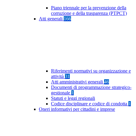
Piano triennale per la prevenzione della
corruzione e della trasparenza (PTPCT)
Atti generali
166
Riferimenti normativi su organizzazione e
attività
31
Atti amministrativi generali
46
Documenti di programmazione strategico-
gestionale
1
Statuti e leggi regionali
Codice disciplinare e codice di condotta
1
Oneri informativi per cittadini e imprese