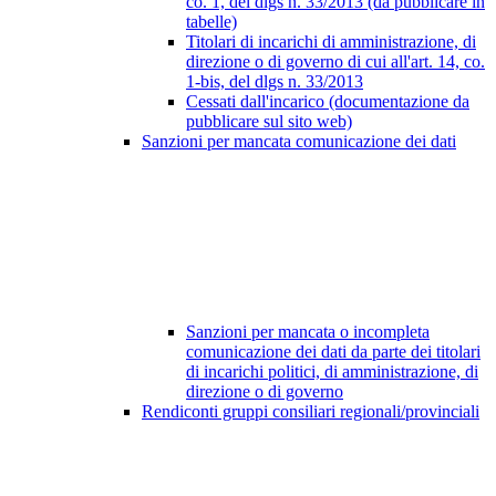
co. 1, del dlgs n. 33/2013 (da pubblicare in
tabelle)
Titolari di incarichi di amministrazione, di
direzione o di governo di cui all'art. 14, co.
1-bis, del dlgs n. 33/2013
Cessati dall'incarico (documentazione da
pubblicare sul sito web)
Sanzioni per mancata comunicazione dei dati
Sanzioni per mancata o incompleta
comunicazione dei dati da parte dei titolari
di incarichi politici, di amministrazione, di
direzione o di governo
Rendiconti gruppi consiliari regionali/provinciali