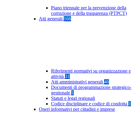
Piano triennale per la prevenzione della
corruzione e della trasparenza (PTPCT)
Atti generali
166
Riferimenti normativi su organizzazione e
attività
31
Atti amministrativi generali
46
Documenti di programmazione strategico-
gestionale
1
Statuti e leggi regionali
Codice disciplinare e codice di condotta
1
Oneri informativi per cittadini e imprese