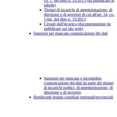
co. 1, del dlgs n. 33/2013 (da pubblicare in
tabelle)
Titolari di incarichi di amministrazione, di
direzione o di governo di cui all'art. 14, co.
1-bis, del dlgs n. 33/2013
Cessati dall'incarico (documentazione da
pubblicare sul sito web)
Sanzioni per mancata comunicazione dei dati
Sanzioni per mancata o incompleta
comunicazione dei dati da parte dei titolari
di incarichi politici, di amministrazione, di
direzione o di governo
Rendiconti gruppi consiliari regionali/provinciali