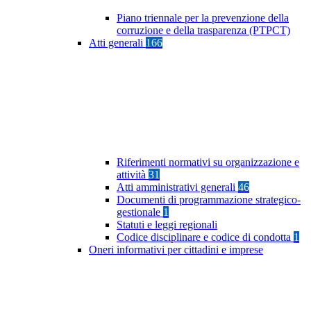
Piano triennale per la prevenzione della
corruzione e della trasparenza (PTPCT)
Atti generali
166
Riferimenti normativi su organizzazione e
attività
31
Atti amministrativi generali
46
Documenti di programmazione strategico-
gestionale
1
Statuti e leggi regionali
Codice disciplinare e codice di condotta
1
Oneri informativi per cittadini e imprese