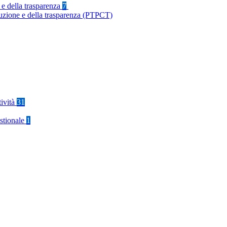
 e della trasparenza
7
ruzione e della trasparenza (PTPCT)
tività
31
stionale
1