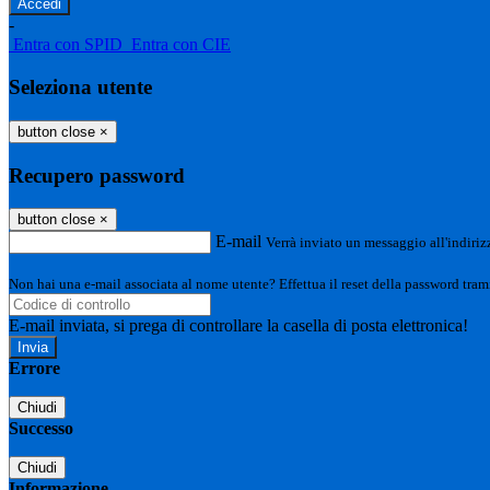
-
Entra con SPID
Entra con CIE
Seleziona utente
button close
×
Recupero password
button close
×
E-mail
Verrà inviato un messaggio all'indirizz
Non hai una e-mail associata al nome utente? Effettua il reset della password tram
E-mail inviata, si prega di controllare la casella di posta elettronica!
Errore
Chiudi
Successo
Chiudi
Informazione