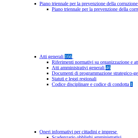
Piano triennale per la prevenzione della corruzione
Piano triennale per la prevenzione della cor
Atti generali
166
Riferimenti normativi su organizzazione e at
Atti amministrativi generali
46
Documenti di programmazione strategico-ge
Statuti e leggi regionali
Codice disciplinare e codice di condotta
1
Oneri informativi per cittadini e imprese
Scadenzario obblighi amministrativi