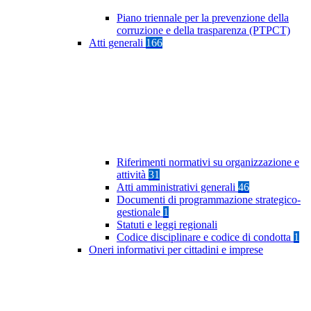
Piano triennale per la prevenzione della
corruzione e della trasparenza (PTPCT)
Atti generali
166
Riferimenti normativi su organizzazione e
attività
31
Atti amministrativi generali
46
Documenti di programmazione strategico-
gestionale
1
Statuti e leggi regionali
Codice disciplinare e codice di condotta
1
Oneri informativi per cittadini e imprese