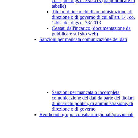
co. 1, del dlgs n. 33/2013 (da pubblicare in
tabelle)
Titolari di incarichi di amministrazione, di
direzione o di governo di cui all'art. 14, co.
1-bis, del dlgs n. 33/2013
Cessati dall'incarico (documentazione da
pubblicare sul sito web)
Sanzioni per mancata comunicazione dei dati
Sanzioni per mancata o incompleta
comunicazione dei dati da parte dei titolari
di incarichi politici, di amministrazione, di
direzione o di governo
Rendiconti gruppi consiliari regionali/provinciali