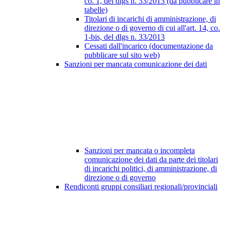
co. 1, del dlgs n. 33/2013 (da pubblicare in
tabelle)
Titolari di incarichi di amministrazione, di
direzione o di governo di cui all'art. 14, co.
1-bis, del dlgs n. 33/2013
Cessati dall'incarico (documentazione da
pubblicare sul sito web)
Sanzioni per mancata comunicazione dei dati
Sanzioni per mancata o incompleta
comunicazione dei dati da parte dei titolari
di incarichi politici, di amministrazione, di
direzione o di governo
Rendiconti gruppi consiliari regionali/provinciali