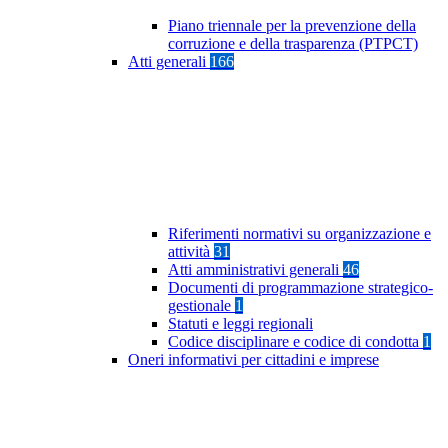
Piano triennale per la prevenzione della
corruzione e della trasparenza (PTPCT)
Atti generali
166
Riferimenti normativi su organizzazione e
attività
31
Atti amministrativi generali
46
Documenti di programmazione strategico-
gestionale
1
Statuti e leggi regionali
Codice disciplinare e codice di condotta
1
Oneri informativi per cittadini e imprese