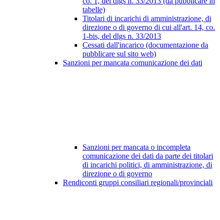
co. 1, del dlgs n. 33/2013 (da pubblicare in
tabelle)
Titolari di incarichi di amministrazione, di
direzione o di governo di cui all'art. 14, co.
1-bis, del dlgs n. 33/2013
Cessati dall'incarico (documentazione da
pubblicare sul sito web)
Sanzioni per mancata comunicazione dei dati
Sanzioni per mancata o incompleta
comunicazione dei dati da parte dei titolari
di incarichi politici, di amministrazione, di
direzione o di governo
Rendiconti gruppi consiliari regionali/provinciali