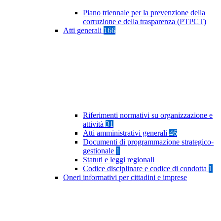
Piano triennale per la prevenzione della
corruzione e della trasparenza (PTPCT)
Atti generali
166
Riferimenti normativi su organizzazione e
attività
31
Atti amministrativi generali
46
Documenti di programmazione strategico-
gestionale
1
Statuti e leggi regionali
Codice disciplinare e codice di condotta
1
Oneri informativi per cittadini e imprese