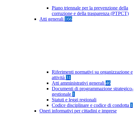
Piano triennale per la prevenzione della
corruzione e della trasparenza (PTPCT)
Atti generali
166
Riferimenti normativi su organizzazione e
attività
31
Atti amministrativi generali
46
Documenti di programmazione strategico-
gestionale
1
Statuti e leggi regionali
Codice disciplinare e codice di condotta
1
Oneri informativi per cittadini e imprese