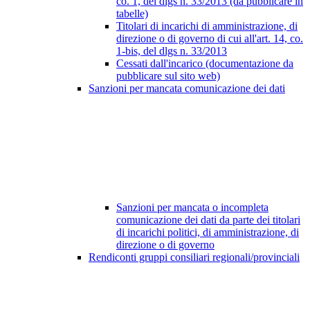
co. 1, del dlgs n. 33/2013 (da pubblicare in
tabelle)
Titolari di incarichi di amministrazione, di
direzione o di governo di cui all'art. 14, co.
1-bis, del dlgs n. 33/2013
Cessati dall'incarico (documentazione da
pubblicare sul sito web)
Sanzioni per mancata comunicazione dei dati
Sanzioni per mancata o incompleta
comunicazione dei dati da parte dei titolari
di incarichi politici, di amministrazione, di
direzione o di governo
Rendiconti gruppi consiliari regionali/provinciali