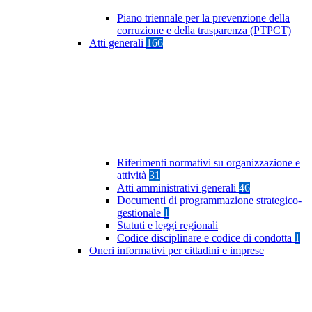
Piano triennale per la prevenzione della
corruzione e della trasparenza (PTPCT)
Atti generali
166
Riferimenti normativi su organizzazione e
attività
31
Atti amministrativi generali
46
Documenti di programmazione strategico-
gestionale
1
Statuti e leggi regionali
Codice disciplinare e codice di condotta
1
Oneri informativi per cittadini e imprese