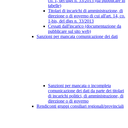
co. 1, del dlgs n. 33/2013 (da pubblicare in
tabelle)
Titolari di incarichi di amministrazione, di
direzione o di governo di cui all'art. 14, co.
1-bis, del dlgs n. 33/2013
Cessati dall'incarico (documentazione da
pubblicare sul sito web)
Sanzioni per mancata comunicazione dei dati
Sanzioni per mancata o incompleta
comunicazione dei dati da parte dei titolari
di incarichi politici, di amministrazione, di
direzione o di governo
Rendiconti gruppi consiliari regionali/provinciali