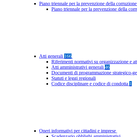
Piano triennale per la prevenzione della corruzione
Piano triennale per la prevenzione della cor
Atti generali
166
Riferimenti normativi su organizzazione e at
Atti amministrativi generali
46
Documenti di programmazione strategico-ge
Statuti e leggi regionali
Codice disciplinare e codice di condotta
1
Oneri informativi per cittadini e imprese
Scadenzario obblighi amministrativi