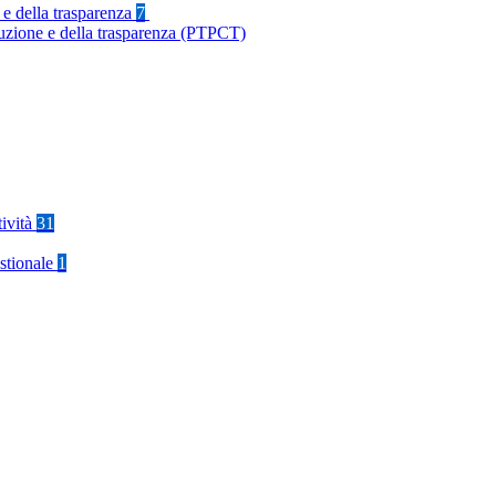
 e della trasparenza
7
ruzione e della trasparenza (PTPCT)
tività
31
stionale
1