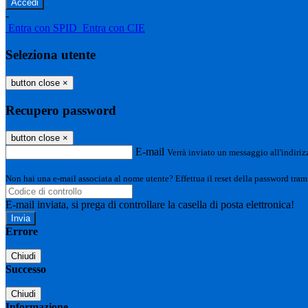
-
Entra con SPID
Entra con CIE
Seleziona utente
button close
×
Recupero password
button close
×
E-mail
Verrà inviato un messaggio all'indirizz
Non hai una e-mail associata al nome utente? Effettua il reset della password tram
E-mail inviata, si prega di controllare la casella di posta elettronica!
Errore
Chiudi
Successo
Chiudi
Informazione