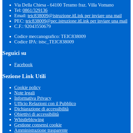
Via Della Chiesa - 64100 Teramo fraz. Villa Vomano
Tel:
0861/329136
Email:
teic838009@istruzione.it
Link per inviare una mail
PEC:
teic838009@pec.​istruzione.it
Link per inviare una mail
C.F.: 92043550679
Codice meccanografico: TEIC838009
Codice IPA: istsc_TEIC838009
Seguici su
Facebook
Sezione Link Utili
Cookie policy
Note legali
Informativa Privacy
Ufficio Relazioni con il Pubblico
Dichiarazione di accessibilità
Obiettivi di accessibilità
Whistleblowing
Gestione consensi cookie
Amministrazione trasparente