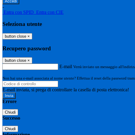
-
Entra con SPID
Entra con CIE
Seleziona utente
button close
×
Recupero password
button close
×
E-mail
Verrà inviato un messaggio all'indirizz
Non hai una e-mail associata al nome utente? Effettua il reset della password tram
E-mail inviata, si prega di controllare la casella di posta elettronica!
Errore
Chiudi
Successo
Chiudi
Informazione