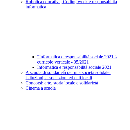
Robotica educativa, Coding week e responsabilità
informatica
“Informatica e responsabilità sociale 2021”-
curricolo verticale - 05/2021
Informatica e responsabilità sociale 2021
A scuola di solidarietà per una società solidale:
istituzioni, associazioni ed enti locali
Concorsi: arte, storia locale e solidarietà
Cinema a scuola