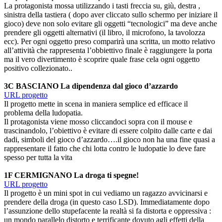
La protagonista mossa utilizzando i tasti freccia su, giù, destra ,
sinistra della tastiera ( dopo aver cliccato sullo schermo per iniziare il
gioco) deve non solo evitare gli oggetti “tecnologici” ma deve anche
prendere gli oggetti alternativi (il libro, il microfono, la tavolozza
ecc). Per ogni oggetto preso comparirà una scritta, un motto relativo
all’attività che rappresenta l’obbiettivo finale è raggiungere la porta
ma il vero divertimento è scoprire quale frase cela ogni oggetto
positivo collezionato..
3C BASCIANO La dipendenza dal gioco d’azzardo
URL progetto
Il progetto mette in scena in maniera semplice ed efficace il
problema della ludopatia.
Il protagonista viene mosso cliccandoci sopra con il mouse e
trascinandolo, l’obiettivo è evitare di essere colpito dalle carte e dai
dadi, simboli del gioco d’azzardo….il gioco non ha una fine quasi a
rappresentare il fatto che chi lotta contro le ludopatie lo deve fare
spesso per tutta la vita
1F CERMIGNANO La droga ti spegne!
URL progetto
Il progetto è un mini spot in cui vediamo un ragazzo avvicinarsi e
prendere della droga (in questo caso LSD). Immediatamente dopo
l’assunzione dello stupefacente la realtà si fa distorta e oppressiva :
un mondo parallelo distorto e terrificante dovuto agli effetti della