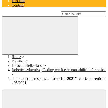
Info utili
Contatti
Campo di ricerca per le pagine del sito
Home
>
Didattica
>
I progetti delle classi
>
Robotica educativa, Coding week e responsabilità informatica
>
“Informatica e responsabilità sociale 2021”- curricolo verticale
- 05/2021