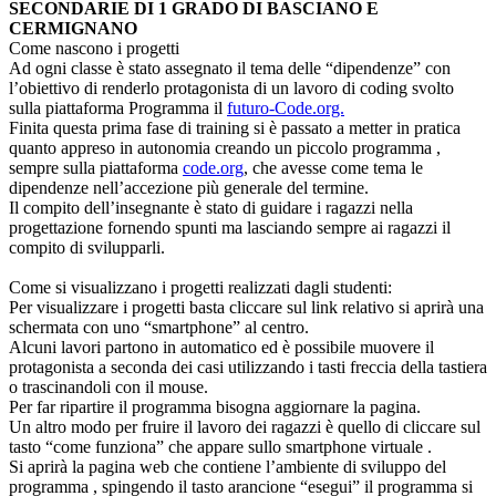
SECONDARIE DI 1 GRADO DI BASCIANO E
CERMIGNANO
Come nascono i progetti
Ad ogni classe è stato assegnato il tema delle “dipendenze” con
l’obiettivo di renderlo protagonista di un lavoro di coding svolto
sulla piattaforma Programma il
futuro-Code.org.
Finita questa prima fase di training si è passato a metter in pratica
quanto appreso in autonomia creando un piccolo programma ,
sempre sulla piattaforma
code.org
, che avesse come tema le
dipendenze nell’accezione più generale del termine.
Il compito dell’insegnante è stato di guidare i ragazzi nella
progettazione fornendo spunti ma lasciando sempre ai ragazzi il
compito di svilupparli.
Come si visualizzano i progetti realizzati dagli studenti:
Per visualizzare i progetti basta cliccare sul link relativo si aprirà una
schermata con uno “smartphone” al centro.
Alcuni lavori partono in automatico ed è possibile muovere il
protagonista a seconda dei casi utilizzando i tasti freccia della tastiera
o trascinandoli con il mouse.
Per far ripartire il programma bisogna aggiornare la pagina.
Un altro modo per fruire il lavoro dei ragazzi è quello di cliccare sul
tasto “come funziona” che appare sullo smartphone virtuale .
Si aprirà la pagina web che contiene l’ambiente di sviluppo del
programma , spingendo il tasto arancione “esegui” il programma si