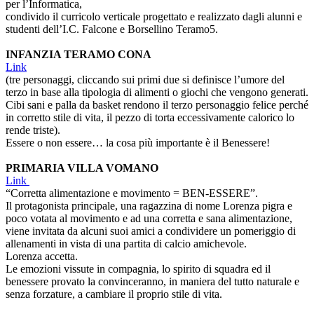
per l’Informatica,
condivido il curricolo verticale progettato e realizzato dagli alunni e
studenti dell’I.C. Falcone e Borsellino Teramo5.
INFANZIA TERAMO CONA
Link
(tre personaggi, cliccando sui primi due si definisce l’umore del
terzo in base alla tipologia di alimenti o giochi che vengono generati.
Cibi sani e palla da basket rendono il terzo personaggio felice perché
in corretto stile di vita, il pezzo di torta eccessivamente calorico lo
rende triste).
Essere o non essere… la cosa più importante è il Benessere!
PRIMARIA VILLA VOMANO
Link
“Corretta alimentazione e movimento = BEN-ESSERE”.
Il protagonista principale, una ragazzina di nome Lorenza pigra e
poco votata al movimento e ad una corretta e sana alimentazione,
viene invitata da alcuni suoi amici a condividere un pomeriggio di
allenamenti in vista di una partita di calcio amichevole.
Lorenza accetta.
Le emozioni vissute in compagnia, lo spirito di squadra ed il
benessere provato la convinceranno, in maniera del tutto naturale e
senza forzature, a cambiare il proprio stile di vita.