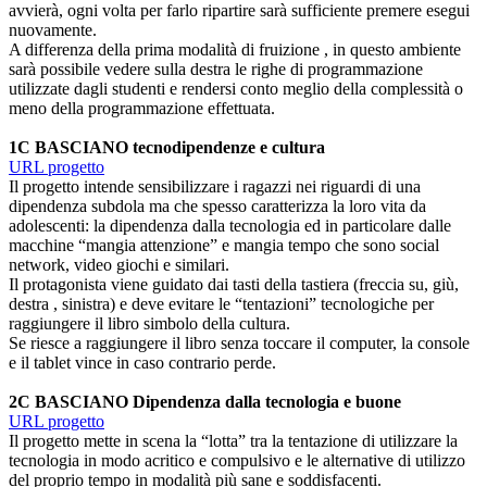
avvierà, ogni volta per farlo ripartire sarà sufficiente premere esegui
nuovamente.
A differenza della prima modalità di fruizione , in questo ambiente
sarà possibile vedere sulla destra le righe di programmazione
utilizzate dagli studenti e rendersi conto meglio della complessità o
meno della programmazione effettuata.
1C BASCIANO tecnodipendenze e cultura
URL progetto
Il progetto intende sensibilizzare i ragazzi nei riguardi di una
dipendenza subdola ma che spesso caratterizza la loro vita da
adolescenti: la dipendenza dalla tecnologia ed in particolare dalle
macchine “mangia attenzione” e mangia tempo che sono social
network, video giochi e similari.
Il protagonista viene guidato dai tasti della tastiera (freccia su, giù,
destra , sinistra) e deve evitare le “tentazioni” tecnologiche per
raggiungere il libro simbolo della cultura.
Se riesce a raggiungere il libro senza toccare il computer, la console
e il tablet vince in caso contrario perde.
2C BASCIANO Dipendenza dalla tecnologia e buone
URL progetto
Il progetto mette in scena la “lotta” tra la tentazione di utilizzare la
tecnologia in modo acritico e compulsivo e le alternative di utilizzo
del proprio tempo in modalità più sane e soddisfacenti.