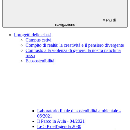
Menu di
navigazione
I progetti delle classi
Campus estivi
Compito di realtà: la creatività e il pensiero divergente
Contrasto alla violenza di genere: la nostra panchina
rossa
Ecosostenibilità
Laboratorio finale di sostenibilità ambientale -
06/2021
Il Parco in Aula - 04/2021
Le 5 P dell'agenda 2030