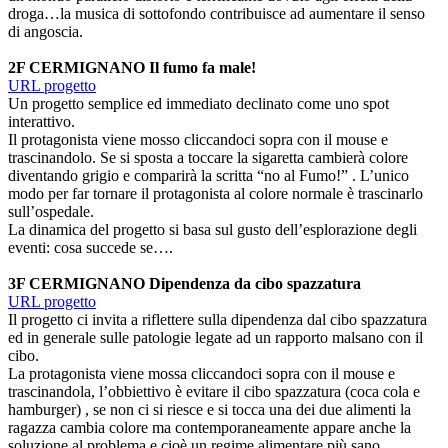
droga…la musica di sottofondo contribuisce ad aumentare il senso
di angoscia.
2F CERMIGNANO Il fumo fa male!
URL progetto
Un progetto semplice ed immediato declinato come uno spot
interattivo.
Il protagonista viene mosso cliccandoci sopra con il mouse e
trascinandolo. Se si sposta a toccare la sigaretta cambierà colore
diventando grigio e comparirà la scritta “no al Fumo!” . L’unico
modo per far tornare il protagonista al colore normale è trascinarlo
sull’ospedale.
La dinamica del progetto si basa sul gusto dell’esplorazione degli
eventi: cosa succede se….
3F CERMIGNANO Dipendenza da cibo spazzatura
URL progetto
Il progetto ci invita a riflettere sulla dipendenza dal cibo spazzatura
ed in generale sulle patologie legate ad un rapporto malsano con il
cibo.
La protagonista viene mossa cliccandoci sopra con il mouse e
trascinandola, l’obbiettivo è evitare il cibo spazzatura (coca cola e
hamburger) , se non ci si riesce e si tocca una dei due alimenti la
ragazza cambia colore ma contemporaneamente appare anche la
soluzione al problema e cioè un regime alimentare più sano