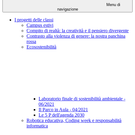
Menu di
navigazione
I progetti delle classi
Campus estivi
Compito di realtà: la creatività e il pensiero divergente
Contrasto alla violenza di genere: la nostra panchina
rossa
Ecosostenibilità
Laboratorio finale di sostenibilità ambientale -
06/2021
Il Parco in Aula - 04/2021
Le 5 P dell'agenda 2030
Robotica educativa, Coding week e responsabilità
informatica