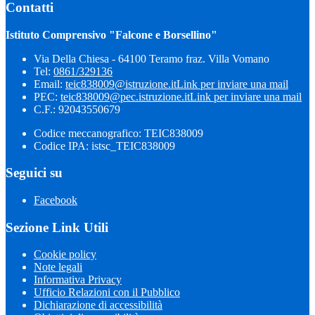
Contatti
Istituto Comprensivo "Falcone e Borsellino"
Via Della Chiesa - 64100 Teramo fraz. Villa Vomano
Tel:
0861/329136
Email:
teic838009@istruzione.it
Link per inviare una mail
PEC:
teic838009@pec.​istruzione.it
Link per inviare una mail
C.F.: 92043550679
Codice meccanografico: TEIC838009
Codice IPA: istsc_TEIC838009
Seguici su
Facebook
Sezione Link Utili
Cookie policy
Note legali
Informativa Privacy
Ufficio Relazioni con il Pubblico
Dichiarazione di accessibilità