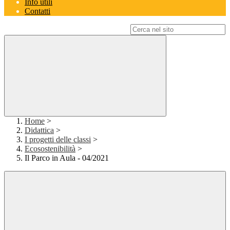
Info utili
Contatti
Campo di ricerca per le pagine del sito
Home
>
Didattica
>
I progetti delle classi
>
Ecosostenibilità
>
Il Parco in Aula - 04/2021