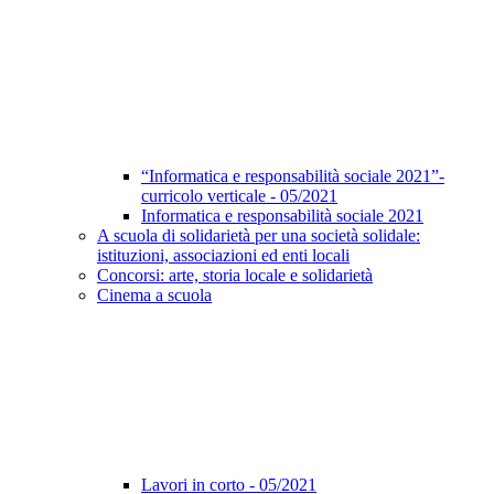
“Informatica e responsabilità sociale 2021”-
curricolo verticale - 05/2021
Informatica e responsabilità sociale 2021
A scuola di solidarietà per una società solidale:
istituzioni, associazioni ed enti locali
Concorsi: arte, storia locale e solidarietà
Cinema a scuola
Lavori in corto - 05/2021