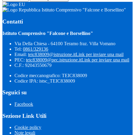
Istituto Comprensivo "Falcone e Borsellino"
Contatti
Istituto Comprensivo "Falcone e Borsellino"
Via Della Chiesa - 64100 Teramo fraz. Villa Vomano
Tel:
0861/329136
Email:
teic838009@istruzione.it
Link per inviare una mail
PEC:
teic838009@pec.​istruzione.it
Link per inviare una mail
C.F.: 92043550679
Codice meccanografico: TEIC838009
Codice IPA: istsc_TEIC838009
Seguici su
Facebook
Sezione Link Utili
Cookie policy
Note legali