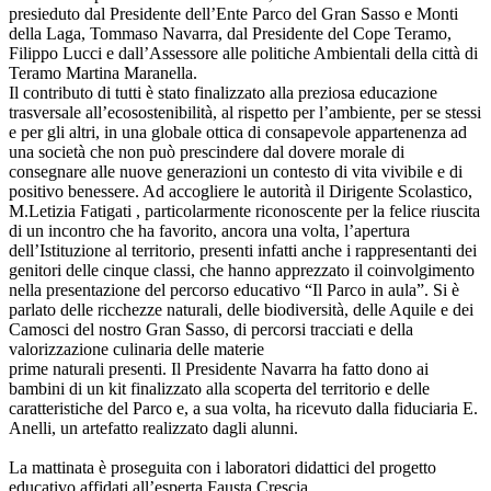
presieduto dal Presidente dell’Ente Parco del Gran Sasso e Monti
della Laga, Tommaso Navarra, dal Presidente del Cope Teramo,
Filippo Lucci e dall’Assessore alle politiche Ambientali della città di
Teramo Martina Maranella.
Il contributo di tutti è stato finalizzato alla preziosa educazione
trasversale all’ecosostenibilità, al rispetto per l’ambiente, per se stessi
e per gli altri, in una globale ottica di consapevole appartenenza ad
una società che non può prescindere dal dovere morale di
consegnare alle nuove generazioni un contesto di vita vivibile e di
positivo benessere. Ad accogliere le autorità il Dirigente Scolastico,
M.Letizia Fatigati , particolarmente riconoscente per la felice riuscita
di un incontro che ha favorito, ancora una volta, l’apertura
dell’Istituzione al territorio, presenti infatti anche i rappresentanti dei
genitori delle cinque classi, che hanno apprezzato il coinvolgimento
nella presentazione del percorso educativo “Il Parco in aula”. Si è
parlato delle ricchezze naturali, delle biodiversità, delle Aquile e dei
Camosci del nostro Gran Sasso, di percorsi tracciati e della
valorizzazione culinaria delle materie
prime naturali presenti. Il Presidente Navarra ha fatto dono ai
bambini di un kit finalizzato alla scoperta del territorio e delle
caratteristiche del Parco e, a sua volta, ha ricevuto dalla fiduciaria E.
Anelli, un artefatto realizzato dagli alunni.
La mattinata è proseguita con i laboratori didattici del progetto
educativo affidati all’esperta Fausta Crescia.