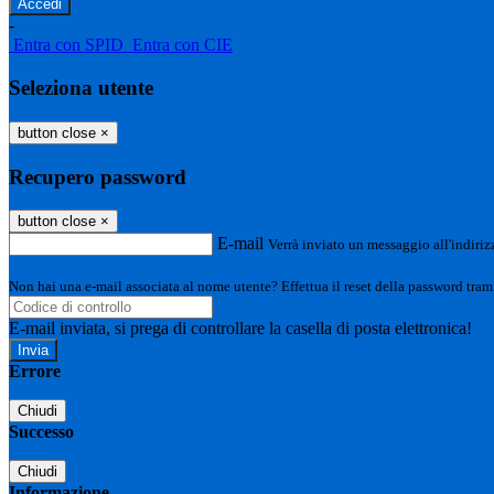
-
Entra con SPID
Entra con CIE
Seleziona utente
button close
×
Recupero password
button close
×
E-mail
Verrà inviato un messaggio all'indirizz
Non hai una e-mail associata al nome utente? Effettua il reset della password tram
E-mail inviata, si prega di controllare la casella di posta elettronica!
Errore
Chiudi
Successo
Chiudi
Informazione