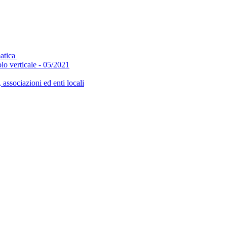
matica
olo verticale - 05/2021
, associazioni ed enti locali