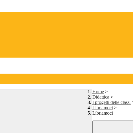
Home
>
Didattica
>
I progetti delle classi
Libriamoci
>
Libriamoci