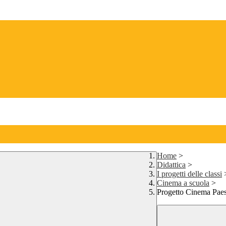
Home
>
Didattica
>
I progetti delle classi
Cinema a scuola
>
Progetto Cinema Paes