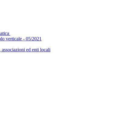
matica
olo verticale - 05/2021
, associazioni ed enti locali