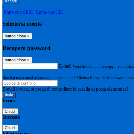
-
Entra con SPID
Entra con CIE
Seleziona utente
button close
×
Recupero password
button close
×
E-mail
Verrà inviato un messaggio all'indirizz
Non hai una e-mail associata al nome utente? Effettua il reset della password tram
E-mail inviata, si prega di controllare la casella di posta elettronica!
Errore
Chiudi
Successo
Chiudi
Informazione