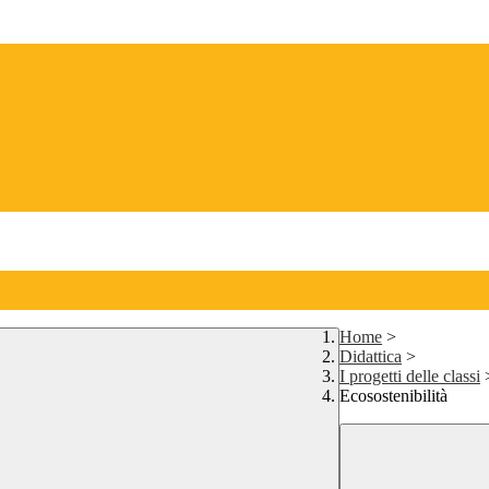
Home
>
Didattica
>
I progetti delle classi
Ecosostenibilità