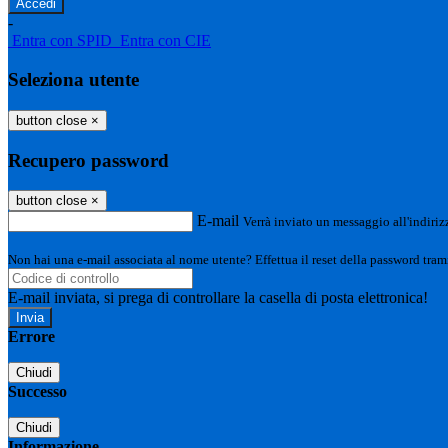
-
Entra con SPID
Entra con CIE
Seleziona utente
button close
×
Recupero password
button close
×
E-mail
Verrà inviato un messaggio all'indirizz
Non hai una e-mail associata al nome utente? Effettua il reset della password tram
E-mail inviata, si prega di controllare la casella di posta elettronica!
Errore
Chiudi
Successo
Chiudi
Informazione