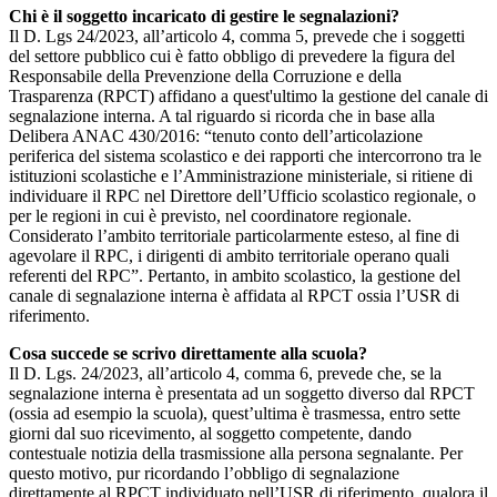
Chi è il soggetto incaricato di gestire le segnalazioni?
Il D. Lgs 24/2023, all’articolo 4, comma 5, prevede che i soggetti
del settore pubblico cui è fatto obbligo di prevedere la figura del
Responsabile della Prevenzione della Corruzione e della
Trasparenza (RPCT) affidano a quest'ultimo la gestione del canale di
segnalazione interna. A tal riguardo si ricorda che in base alla
Delibera ANAC 430/2016: “tenuto conto dell’articolazione
periferica del sistema scolastico e dei rapporti che intercorrono tra le
istituzioni scolastiche e l’Amministrazione ministeriale, si ritiene di
individuare il RPC nel Direttore dell’Ufficio scolastico regionale, o
per le regioni in cui è previsto, nel coordinatore regionale.
Considerato l’ambito territoriale particolarmente esteso, al fine di
agevolare il RPC, i dirigenti di ambito territoriale operano quali
referenti del RPC”. Pertanto, in ambito scolastico, la gestione del
canale di segnalazione interna è affidata al RPCT ossia l’USR di
riferimento.
Cosa succede se scrivo direttamente alla scuola?
Il D. Lgs. 24/2023, all’articolo 4, comma 6, prevede che, se la
segnalazione interna è presentata ad un soggetto diverso dal RPCT
(ossia ad esempio la scuola), quest’ultima è trasmessa, entro sette
giorni dal suo ricevimento, al soggetto competente, dando
contestuale notizia della trasmissione alla persona segnalante. Per
questo motivo, pur ricordando l’obbligo di segnalazione
direttamente al RPCT individuato nell’USR di riferimento, qualora il