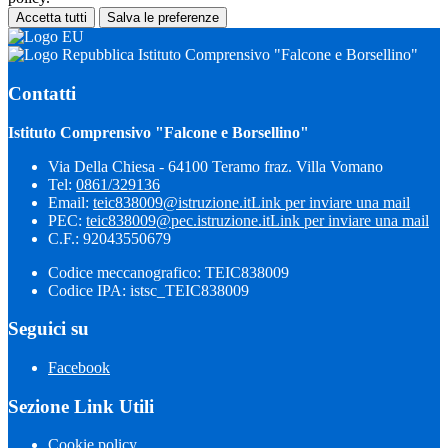
Accetta tutti
Salva le preferenze
Istituto Comprensivo "Falcone e Borsellino"
Contatti
Istituto Comprensivo "Falcone e Borsellino"
Via Della Chiesa - 64100 Teramo fraz. Villa Vomano
Tel:
0861/329136
Email:
teic838009@istruzione.it
Link per inviare una mail
PEC:
teic838009@pec.​istruzione.it
Link per inviare una mail
C.F.: 92043550679
Codice meccanografico: TEIC838009
Codice IPA: istsc_TEIC838009
Seguici su
Facebook
Sezione Link Utili
Cookie policy