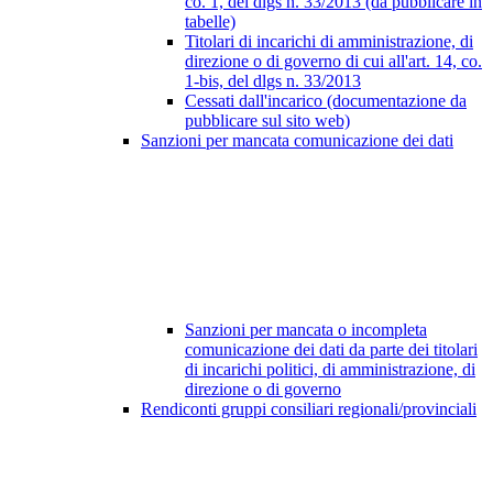
co. 1, del dlgs n. 33/2013 (da pubblicare in
tabelle)
Titolari di incarichi di amministrazione, di
direzione o di governo di cui all'art. 14, co.
1-bis, del dlgs n. 33/2013
Cessati dall'incarico (documentazione da
pubblicare sul sito web)
Sanzioni per mancata comunicazione dei dati
Sanzioni per mancata o incompleta
comunicazione dei dati da parte dei titolari
di incarichi politici, di amministrazione, di
direzione o di governo
Rendiconti gruppi consiliari regionali/provinciali