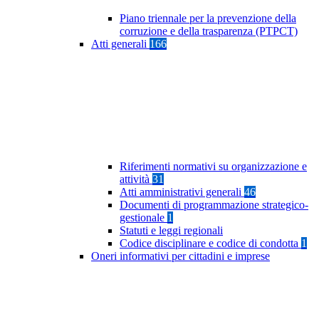
Piano triennale per la prevenzione della
corruzione e della trasparenza (PTPCT)
Atti generali
166
Riferimenti normativi su organizzazione e
attività
31
Atti amministrativi generali
46
Documenti di programmazione strategico-
gestionale
1
Statuti e leggi regionali
Codice disciplinare e codice di condotta
1
Oneri informativi per cittadini e imprese