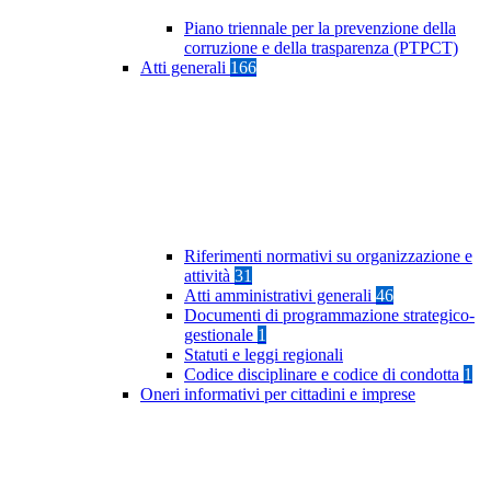
Piano triennale per la prevenzione della
corruzione e della trasparenza (PTPCT)
Atti generali
166
Riferimenti normativi su organizzazione e
attività
31
Atti amministrativi generali
46
Documenti di programmazione strategico-
gestionale
1
Statuti e leggi regionali
Codice disciplinare e codice di condotta
1
Oneri informativi per cittadini e imprese