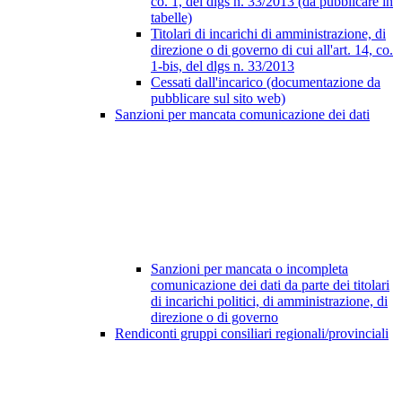
co. 1, del dlgs n. 33/2013 (da pubblicare in
tabelle)
Titolari di incarichi di amministrazione, di
direzione o di governo di cui all'art. 14, co.
1-bis, del dlgs n. 33/2013
Cessati dall'incarico (documentazione da
pubblicare sul sito web)
Sanzioni per mancata comunicazione dei dati
Sanzioni per mancata o incompleta
comunicazione dei dati da parte dei titolari
di incarichi politici, di amministrazione, di
direzione o di governo
Rendiconti gruppi consiliari regionali/provinciali