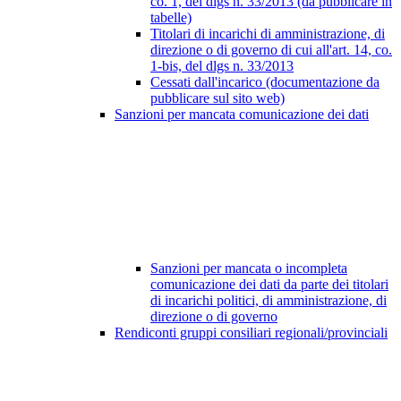
co. 1, del dlgs n. 33/2013 (da pubblicare in
tabelle)
Titolari di incarichi di amministrazione, di
direzione o di governo di cui all'art. 14, co.
1-bis, del dlgs n. 33/2013
Cessati dall'incarico (documentazione da
pubblicare sul sito web)
Sanzioni per mancata comunicazione dei dati
Sanzioni per mancata o incompleta
comunicazione dei dati da parte dei titolari
di incarichi politici, di amministrazione, di
direzione o di governo
Rendiconti gruppi consiliari regionali/provinciali