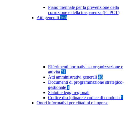
Piano triennale per la prevenzione della
corruzione e della trasparenza (PTPCT)
Atti generali
166
Riferimenti normativi su organizzazione e
attività
31
Atti amministrativi generali
46
Documenti di programmazione strategico-
gestionale
1
Statuti e leggi regionali
Codice disciplinare e codice di condotta
1
Oneri informativi per cittadini e imprese