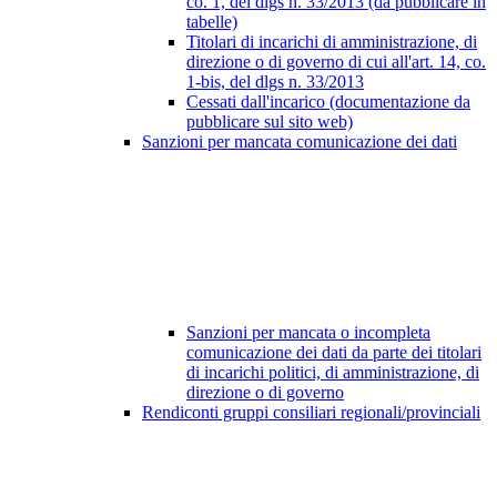
co. 1, del dlgs n. 33/2013 (da pubblicare in
tabelle)
Titolari di incarichi di amministrazione, di
direzione o di governo di cui all'art. 14, co.
1-bis, del dlgs n. 33/2013
Cessati dall'incarico (documentazione da
pubblicare sul sito web)
Sanzioni per mancata comunicazione dei dati
Sanzioni per mancata o incompleta
comunicazione dei dati da parte dei titolari
di incarichi politici, di amministrazione, di
direzione o di governo
Rendiconti gruppi consiliari regionali/provinciali