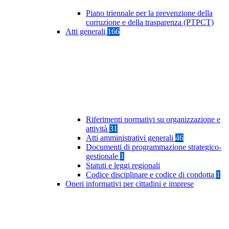
Piano triennale per la prevenzione della
corruzione e della trasparenza (PTPCT)
Atti generali
166
Riferimenti normativi su organizzazione e
attività
31
Atti amministrativi generali
46
Documenti di programmazione strategico-
gestionale
1
Statuti e leggi regionali
Codice disciplinare e codice di condotta
1
Oneri informativi per cittadini e imprese