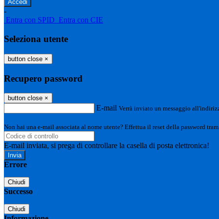
-
Entra con SPID
Entra con CIE
Seleziona utente
button close
×
Recupero password
button close
×
E-mail
Verrà inviato un messaggio all'indirizz
Non hai una e-mail associata al nome utente? Effettua il reset della password tram
E-mail inviata, si prega di controllare la casella di posta elettronica!
Errore
Chiudi
Successo
Chiudi
Informazione