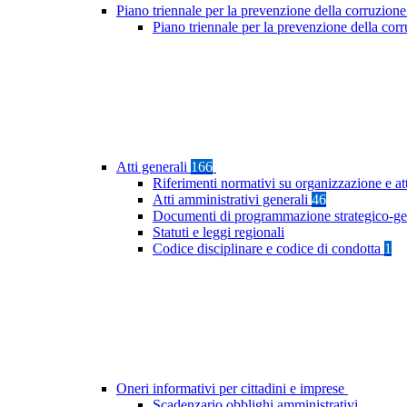
Piano triennale per la prevenzione della corruzione
Piano triennale per la prevenzione della cor
Atti generali
166
Riferimenti normativi su organizzazione e at
Atti amministrativi generali
46
Documenti di programmazione strategico-ge
Statuti e leggi regionali
Codice disciplinare e codice di condotta
1
Oneri informativi per cittadini e imprese
Scadenzario obblighi amministrativi