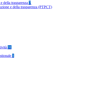
 e della trasparenza
7
ruzione e della trasparenza (PTPCT)
tività
31
stionale
1