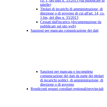
co. 1, del dlgs n. 33/2013 (da pubblicare in
tabelle)
Titolari di incarichi di amministrazione, di
direzione o di governo di cui all'art. 14, co.
1-bis, del dlgs n. 33/2013
Cessati dall'incarico (documentazione da
pubblicare sul sito web)
Sanzioni per mancata comunicazione dei dati
Sanzioni per mancata o incompleta
comunicazione dei dati da parte dei titolari
di incarichi politici, di amministrazione, di
direzione o di governo
Rendiconti gruppi consiliari regionali/provinciali