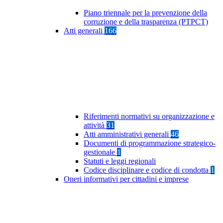
Piano triennale per la prevenzione della
corruzione e della trasparenza (PTPCT)
Atti generali
166
Riferimenti normativi su organizzazione e
attività
31
Atti amministrativi generali
46
Documenti di programmazione strategico-
gestionale
1
Statuti e leggi regionali
Codice disciplinare e codice di condotta
1
Oneri informativi per cittadini e imprese