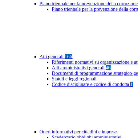
Piano triennale per la prevenzione della corruzione
Piano triennale per la prevenzione della cor
Atti generali
166
Riferimenti normativi su organizzazione e at
Atti amministrativi generali
46
Documenti di programmazione strategico-ge
Statuti e leggi regionali
Codice disciplinare e codice di condotta
1
Oneri informativi per cittadini e imprese
Scadenzario obblighi amministrativi