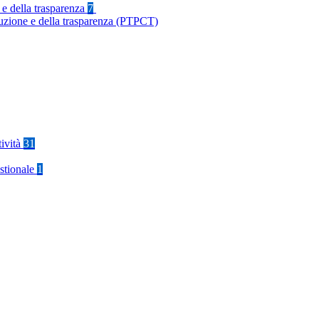
 e della trasparenza
7
ruzione e della trasparenza (PTPCT)
tività
31
stionale
1