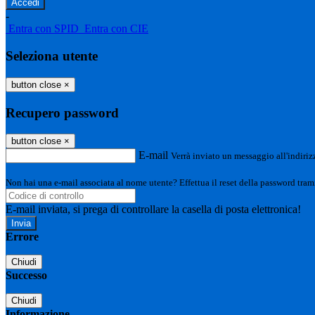
-
Entra con SPID
Entra con CIE
Seleziona utente
button close
×
Recupero password
button close
×
E-mail
Verrà inviato un messaggio all'indirizz
Non hai una e-mail associata al nome utente? Effettua il reset della password tram
E-mail inviata, si prega di controllare la casella di posta elettronica!
Errore
Chiudi
Successo
Chiudi
Informazione