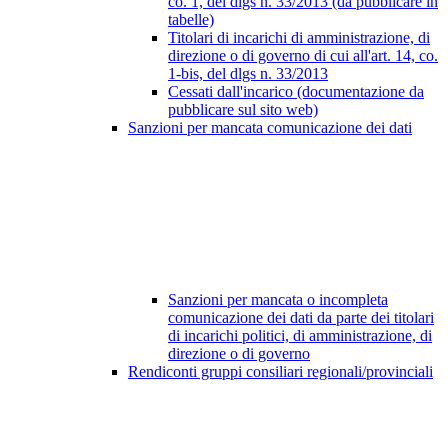
co. 1, del dlgs n. 33/2013 (da pubblicare in
tabelle)
Titolari di incarichi di amministrazione, di
direzione o di governo di cui all'art. 14, co.
1-bis, del dlgs n. 33/2013
Cessati dall'incarico (documentazione da
pubblicare sul sito web)
Sanzioni per mancata comunicazione dei dati
Sanzioni per mancata o incompleta
comunicazione dei dati da parte dei titolari
di incarichi politici, di amministrazione, di
direzione o di governo
Rendiconti gruppi consiliari regionali/provinciali