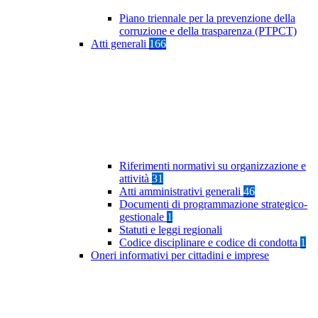
Piano triennale per la prevenzione della
corruzione e della trasparenza (PTPCT)
Atti generali
166
Riferimenti normativi su organizzazione e
attività
31
Atti amministrativi generali
46
Documenti di programmazione strategico-
gestionale
1
Statuti e leggi regionali
Codice disciplinare e codice di condotta
1
Oneri informativi per cittadini e imprese