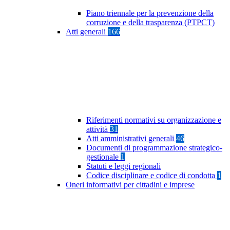
Piano triennale per la prevenzione della
corruzione e della trasparenza (PTPCT)
Atti generali
166
Riferimenti normativi su organizzazione e
attività
31
Atti amministrativi generali
46
Documenti di programmazione strategico-
gestionale
1
Statuti e leggi regionali
Codice disciplinare e codice di condotta
1
Oneri informativi per cittadini e imprese