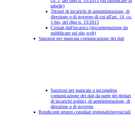
co. 1, del dlgs n. 33/2013 (da pubblicare in
tabelle)
Titolari di incarichi di amministrazione, di
direzione o di governo di cui all'art. 14, co.
1-bis, del dlgs n. 33/2013
Cessati dall'incarico (documentazione da
pubblicare sul sito web)
Sanzioni per mancata comunicazione dei dati
Sanzioni per mancata o incompleta
comunicazione dei dati da parte dei titolari
di incarichi politici, di amministrazione, di
direzione o di governo
Rendiconti gruppi consiliari regionali/provinciali