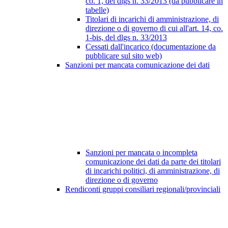
co. 1, del dlgs n. 33/2013 (da pubblicare in
tabelle)
Titolari di incarichi di amministrazione, di
direzione o di governo di cui all'art. 14, co.
1-bis, del dlgs n. 33/2013
Cessati dall'incarico (documentazione da
pubblicare sul sito web)
Sanzioni per mancata comunicazione dei dati
Sanzioni per mancata o incompleta
comunicazione dei dati da parte dei titolari
di incarichi politici, di amministrazione, di
direzione o di governo
Rendiconti gruppi consiliari regionali/provinciali