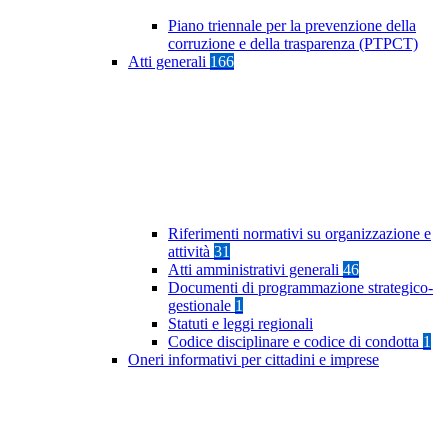
Piano triennale per la prevenzione della
corruzione e della trasparenza (PTPCT)
Atti generali
166
Riferimenti normativi su organizzazione e
attività
31
Atti amministrativi generali
46
Documenti di programmazione strategico-
gestionale
1
Statuti e leggi regionali
Codice disciplinare e codice di condotta
1
Oneri informativi per cittadini e imprese