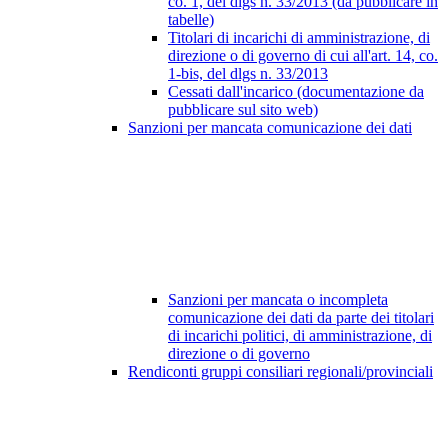
co. 1, del dlgs n. 33/2013 (da pubblicare in
tabelle)
Titolari di incarichi di amministrazione, di
direzione o di governo di cui all'art. 14, co.
1-bis, del dlgs n. 33/2013
Cessati dall'incarico (documentazione da
pubblicare sul sito web)
Sanzioni per mancata comunicazione dei dati
Sanzioni per mancata o incompleta
comunicazione dei dati da parte dei titolari
di incarichi politici, di amministrazione, di
direzione o di governo
Rendiconti gruppi consiliari regionali/provinciali