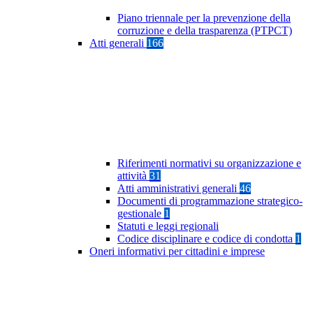
Piano triennale per la prevenzione della
corruzione e della trasparenza (PTPCT)
Atti generali
166
Riferimenti normativi su organizzazione e
attività
31
Atti amministrativi generali
46
Documenti di programmazione strategico-
gestionale
1
Statuti e leggi regionali
Codice disciplinare e codice di condotta
1
Oneri informativi per cittadini e imprese