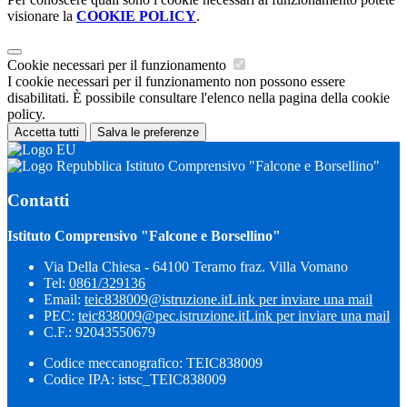
visionare la
COOKIE POLICY
.
Cookie necessari per il funzionamento
I cookie necessari per il funzionamento non possono essere
disabilitati. È possibile consultare l'elenco nella pagina della cookie
policy.
Accetta tutti
Salva le preferenze
Istituto Comprensivo "Falcone e Borsellino"
Contatti
Istituto Comprensivo "Falcone e Borsellino"
Via Della Chiesa - 64100 Teramo fraz. Villa Vomano
Tel:
0861/329136
Email:
teic838009@istruzione.it
Link per inviare una mail
PEC:
teic838009@pec.​istruzione.it
Link per inviare una mail
C.F.: 92043550679
Codice meccanografico: TEIC838009
Codice IPA: istsc_TEIC838009