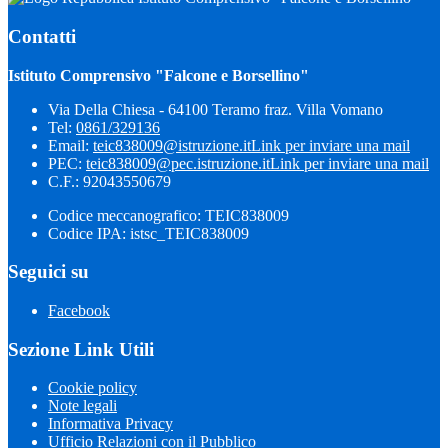
Contatti
Istituto Comprensivo "Falcone e Borsellino"
Via Della Chiesa - 64100 Teramo fraz. Villa Vomano
Tel:
0861/329136
Email:
teic838009@istruzione.it
Link per inviare una mail
PEC:
teic838009@pec.​istruzione.it
Link per inviare una mail
C.F.: 92043550679
Codice meccanografico: TEIC838009
Codice IPA: istsc_TEIC838009
Seguici su
Facebook
Sezione Link Utili
Cookie policy
Note legali
Informativa Privacy
Ufficio Relazioni con il Pubblico