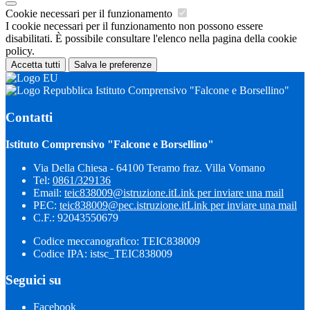
Cookie necessari per il funzionamento
I cookie necessari per il funzionamento non possono essere
disabilitati. È possibile consultare l'elenco nella pagina della cookie
policy.
Accetta tutti
Salva le preferenze
Istituto Comprensivo "Falcone e Borsellino"
Contatti
Istituto Comprensivo "Falcone e Borsellino"
Via Della Chiesa - 64100 Teramo fraz. Villa Vomano
Tel:
0861/329136
Email:
teic838009@istruzione.it
Link per inviare una mail
PEC:
teic838009@pec.​istruzione.it
Link per inviare una mail
C.F.: 92043550679
Codice meccanografico: TEIC838009
Codice IPA: istsc_TEIC838009
Seguici su
Facebook