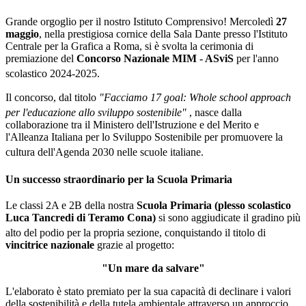
Grande orgoglio per il nostro Istituto Comprensivo
!
Mercoledì
27
maggio
, nella prestigiosa cornice della Sala Dante presso l'Istituto
Centrale per la Grafica a Roma, si è svolta la cerimonia di
premiazione del
Concorso Nazionale MIM - ASviS
per l'anno
scolastico 2024-2025
.
Il concorso, dal titolo
"Facciamo 17 goal: Whole school approach
per l'educazione allo sviluppo sostenibile"
, nasce dalla
collaborazione tra il Ministero dell'Istruzione e del Merito e
l'Alleanza Italiana per lo Sviluppo Sostenibile per promuovere la
cultura dell'Agenda 2030 nelle scuole italiane
.
Un successo straordinario per la Scuola Primaria
Le classi 2A e 2B della nostra
Scuola Primaria (plesso scolastico
Luca Tancredi di Teramo Cona)
si sono aggiudicate il gradino più
alto del podio per la propria sezione
, conquistando il titolo di
vincitrice nazionale
grazie al progetto:
"Un mare da salvare"
L'elaborato è stato premiato per la sua capacità di declinare i valori
della sostenibilità e della tutela ambientale attraverso un approccio