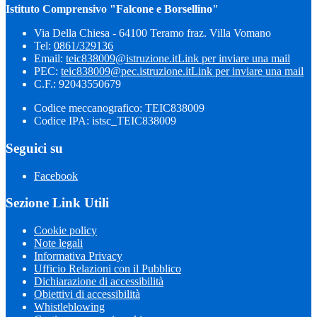
Istituto Comprensivo "Falcone e Borsellino"
Via Della Chiesa - 64100 Teramo fraz. Villa Vomano
Tel:
0861/329136
Email:
teic838009@istruzione.it
Link per inviare una mail
PEC:
teic838009@pec.​istruzione.it
Link per inviare una mail
C.F.: 92043550679
Codice meccanografico: TEIC838009
Codice IPA: istsc_TEIC838009
Seguici su
Facebook
Sezione Link Utili
Cookie policy
Note legali
Informativa Privacy
Ufficio Relazioni con il Pubblico
Dichiarazione di accessibilità
Obiettivi di accessibilità
Whistleblowing