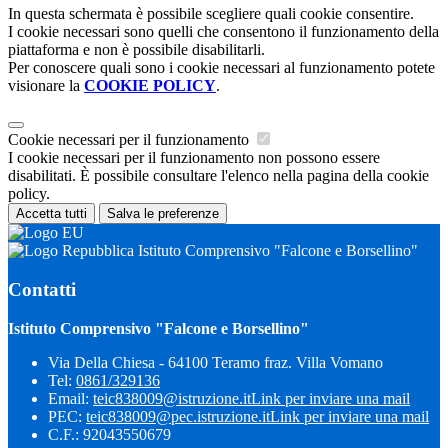
In questa schermata è possibile scegliere quali cookie consentire.
I cookie necessari sono quelli che consentono il funzionamento della
piattaforma e non è possibile disabilitarli.
Per conoscere quali sono i cookie necessari al funzionamento potete
visionare la
COOKIE POLICY
.
Cookie necessari per il funzionamento
I cookie necessari per il funzionamento non possono essere
disabilitati. È possibile consultare l'elenco nella pagina della cookie
policy.
Accetta tutti
Salva le preferenze
Istituto Comprensivo "Falcone e Borsellino"
Contatti
Istituto Comprensivo "Falcone e Borsellino"
Via Della Chiesa - 64100 Teramo fraz. Villa Vomano
Tel:
0861/329136
Email:
teic838009@istruzione.it
Link per inviare una mail
PEC:
teic838009@pec.​istruzione.it
Link per inviare una mail
C.F.: 92043550679