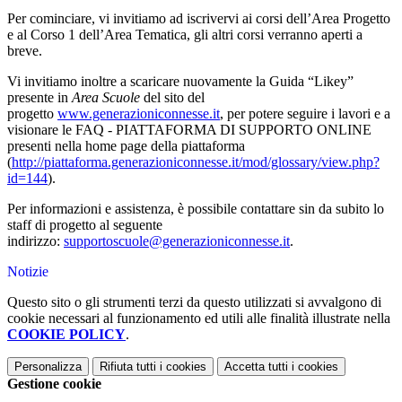
Per cominciare, vi invitiamo ad iscrivervi ai corsi dell’Area Progetto
e al Corso 1 dell’Area Tematica, gli altri corsi verranno aperti a
breve.
Vi invitiamo inoltre a scaricare nuovamente la Guida “Likey”
presente in
Area Scuole
del sito del
progetto
www.generazioniconnesse.it
, per potere seguire i lavori e a
visionare le FAQ - PIATTAFORMA DI SUPPORTO ONLINE
presenti nella home page della piattaforma
(
http://piattaforma.generazioniconnesse.it/mod/glossary/view.php?
id=144
).
Per informazioni e assistenza, è possibile contattare sin da subito lo
staff di progetto al seguente
indirizzo:
supportoscuole@generazioniconnesse.it
.
Notizie
Questo sito o gli strumenti terzi da questo utilizzati si avvalgono di
cookie necessari al funzionamento ed utili alle finalità illustrate nella
COOKIE POLICY
.
Personalizza
Rifiuta tutti
i cookies
Accetta tutti
i cookies
Gestione cookie