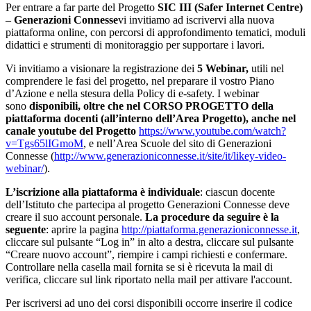
Per entrare a far parte del Progetto
SIC III (Safer Internet Centre)
– Generazioni Connesse
vi invitiamo ad iscrivervi alla nuova
piattaforma online, con percorsi di approfondimento tematici, moduli
didattici e strumenti di monitoraggio per supportare i lavori.
Vi invitiamo a visionare la registrazione dei
5 Webinar,
utili nel
comprendere le fasi del progetto, nel preparare il vostro Piano
d’Azione e nella stesura della Policy di e-safety. I webinar
sono
disponibili, oltre che nel CORSO PROGETTO della
piattaforma docenti (all’interno dell’Area Progetto), anche nel
canale youtube del Progetto
https://www.youtube.com/watch?
v=Tgs65lIGmoM
, e nell’Area Scuole del sito di Generazioni
Connesse (
http://www.generazioniconnesse.it/site/it/likey-video-
webinar/
).
L’iscrizione alla piattaforma è individuale
: ciascun docente
dell’Istituto che partecipa al progetto Generazioni Connesse deve
creare il suo account personale.
La procedure da seguire è la
seguente
: aprire la pagina
http://piattaforma.generazioniconnesse.it
,
cliccare sul pulsante “Log in” in alto a destra, cliccare sul pulsante
“Creare nuovo account”, riempire i campi richiesti e confermare.
Controllare nella casella mail fornita se si è ricevuta la mail di
verifica, cliccare sul link riportato nella mail per attivare l'account.
Per iscriversi ad uno dei corsi disponibili occorre inserire il codice