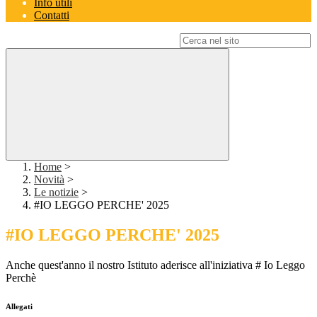
Info utili
Contatti
Campo di ricerca per le pagine del sito
Home
>
Novità
>
Le notizie
>
#IO LEGGO PERCHE' 2025
#IO LEGGO PERCHE' 2025
Anche quest'anno il nostro Istituto aderisce all'iniziativa # Io Leggo
Perchè
Allegati