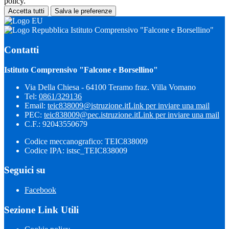
policy.
Accetta tutti
Salva le preferenze
Istituto Comprensivo "Falcone e Borsellino"
Contatti
Istituto Comprensivo "Falcone e Borsellino"
Via Della Chiesa - 64100 Teramo fraz. Villa Vomano
Tel:
0861/329136
Email:
teic838009@istruzione.it
Link per inviare una mail
PEC:
teic838009@pec.​istruzione.it
Link per inviare una mail
C.F.: 92043550679
Codice meccanografico: TEIC838009
Codice IPA: istsc_TEIC838009
Seguici su
Facebook
Sezione Link Utili