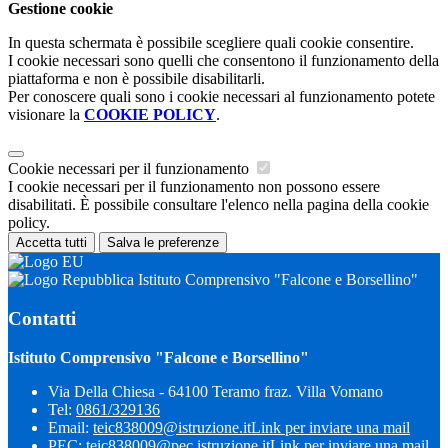
Gestione cookie
In questa schermata è possibile scegliere quali cookie consentire.
I cookie necessari sono quelli che consentono il funzionamento della
piattaforma e non è possibile disabilitarli.
Per conoscere quali sono i cookie necessari al funzionamento potete
visionare la
COOKIE POLICY
.
Cookie necessari per il funzionamento
I cookie necessari per il funzionamento non possono essere
disabilitati. È possibile consultare l'elenco nella pagina della cookie
policy.
Accetta tutti
Salva le preferenze
Istituto Comprensivo "Falcone e Borsellino"
Contatti
Istituto Comprensivo "Falcone e Borsellino"
Via Della Chiesa - 64100 Teramo fraz. Villa Vomano
Tel:
0861/329136
Email:
teic838009@istruzione.it
Link per inviare una mail
PEC:
teic838009@pec.​istruzione.it
Link per inviare una mail