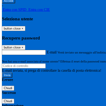
-
Entra con SPID
Entra con CIE
Seleziona utente
button close
×
Recupero password
button close
×
E-mail
Verrà inviato un messaggio all'indirizz
Non hai una e-mail associata al nome utente? Effettua il reset della password tram
E-mail inviata, si prega di controllare la casella di posta elettronica!
Errore
Chiudi
Successo
Chiudi
Informazione