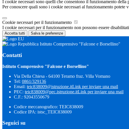
I cookie necessari sono quelli che consentono il funzionamento della pi
Per conoscere quali sono i cookie necessari al funzionamento potete v
Cookie necessari per il funzionamento
I cookie necessari per il funzionamento non possono essere disabilitati.
Accetta tutti
Salva le preferenze
Istituto Comprensivo "Falcone e Borsellino"
Contatti
Istituto Comprensivo "Falcone e Borsellino"
Via Della Chiesa - 64100 Teramo fraz. Villa Vomano
Tel:
0861/329136
Email:
teic838009@istruzione.it
Link per inviare una mail
PEC:
teic838009@pec.​istruzione.it
Link per inviare una mail
C.F.: 92043550679
Codice meccanografico: TEIC838009
Codice IPA: istsc_TEIC838009
Seguici su