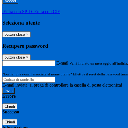
-
Entra con SPID
Entra con CIE
Seleziona utente
button close
×
Recupero password
button close
×
E-mail
Verrà inviato un messaggio all'indirizz
Non hai una e-mail associata al nome utente? Effettua il reset della password tram
E-mail inviata, si prega di controllare la casella di posta elettronica!
Errore
Chiudi
Successo
Chiudi
Informazione