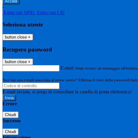
-
Entra con SPID
Entra con CIE
Seleziona utente
button close
×
Recupero password
button close
×
E-mail
Verrà inviato un messaggio all'indirizz
Non hai una e-mail associata al nome utente? Effettua il reset della password tram
E-mail inviata, si prega di controllare la casella di posta elettronica!
Errore
Chiudi
Successo
Chiudi
Informazione