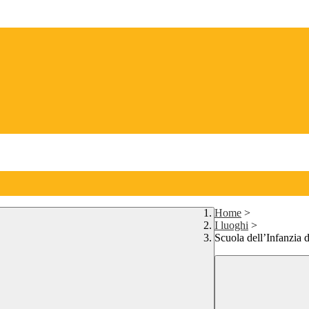
Home
>
I luoghi
>
Scuola dell’Infanzia 