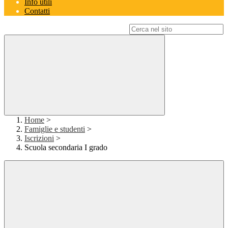
Info utili
Contatti
Campo di ricerca per le pagine del sito
Home
>
Famiglie e studenti
>
Iscrizioni
>
Scuola secondaria I grado