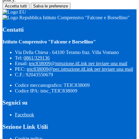
Accetta tutti
Salva le preferenze
Istituto Comprensivo "Falcone e Borsellino"
Contatti
Istituto Comprensivo "Falcone e Borsellino"
Via Della Chiesa - 64100 Teramo fraz. Villa Vomano
Tel:
0861/329136
Email:
teic838009@istruzione.it
Link per inviare una mail
PEC:
teic838009@pec.​istruzione.it
Link per inviare una mail
C.F.: 92043550679
Codice meccanografico: TEIC838009
Codice IPA: istsc_TEIC838009
Seguici su
Facebook
Sezione Link Utili
Cookie policy