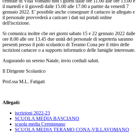
centrale di Villa Vomano tutti i giorni dalle ore 11.00 alle ore 13.00 e
il martedì e il giovedì dalle 15.00 alle 17.00 a partire da venerdì 7
gennaio 2022. E' possibile anche consegnare il cartaceo in allegato e
il personale provvederà a caricare i dati sui portali online
dell'iscrizione.
Si comunica inoltre che nei giorni sabato 15 e 22 gennaio 2022 dalle
ore 8.00 alle ore 13.45 due unità del personale di segreteria saranno
presenti presso il polo scolastico di Teramo Cona per il ritiro delle
iscrizioni cartacee o a supporto informatico delle famiglie interessate.
Augurando un sereno Natale, invio cordiali saluti.
Il Dirigente Scolastico
Prof.ssa M.L. Fatigati
Allegati:
iscrizioni 2022-23
SCUOLA MEDIA BASCIANO
scuola media Cermignano
SCUOLA MEDIA TERAMO CONA-VILLAVOMANO