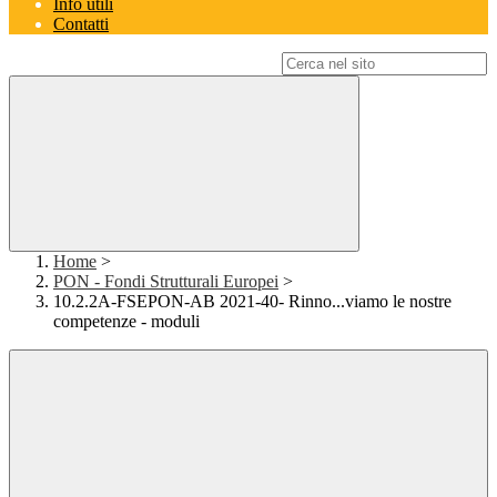
Info utili
Contatti
Campo di ricerca per le pagine del sito
Home
>
PON - Fondi Strutturali Europei
>
10.2.2A-FSEPON-AB 2021-40- Rinno...viamo le nostre
competenze - moduli