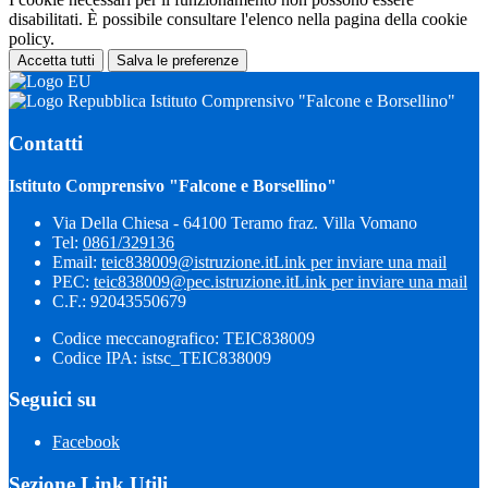
disabilitati. È possibile consultare l'elenco nella pagina della cookie
policy.
Accetta tutti
Salva le preferenze
Istituto Comprensivo "Falcone e Borsellino"
Contatti
Istituto Comprensivo "Falcone e Borsellino"
Via Della Chiesa - 64100 Teramo fraz. Villa Vomano
Tel:
0861/329136
Email:
teic838009@istruzione.it
Link per inviare una mail
PEC:
teic838009@pec.​istruzione.it
Link per inviare una mail
C.F.: 92043550679
Codice meccanografico: TEIC838009
Codice IPA: istsc_TEIC838009
Seguici su
Facebook
Sezione Link Utili