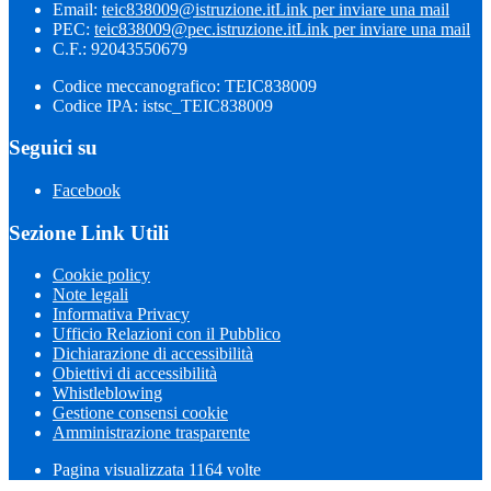
Email:
teic838009@istruzione.it
Link per inviare una mail
PEC:
teic838009@pec.​istruzione.it
Link per inviare una mail
C.F.: 92043550679
Codice meccanografico: TEIC838009
Codice IPA: istsc_TEIC838009
Seguici su
Facebook
Sezione Link Utili
Cookie policy
Note legali
Informativa Privacy
Ufficio Relazioni con il Pubblico
Dichiarazione di accessibilità
Obiettivi di accessibilità
Whistleblowing
Gestione consensi cookie
Amministrazione trasparente
Pagina visualizzata
1164
volte