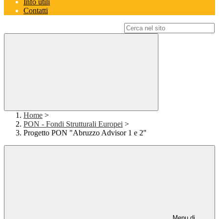
Info utili
Contatti
Campo di ricerca per le pagine del sito
Home
>
PON - Fondi Strutturali Europei
>
Progetto PON "Abruzzo Advisor 1 e 2"
Menu di