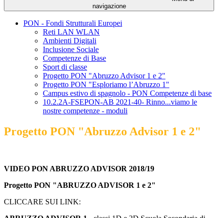
navigazione
PON - Fondi Strutturali Europei
Reti LAN WLAN
Ambienti Digitali
Inclusione Sociale
Competenze di Base
Sport di classe
Progetto PON "Abruzzo Advisor 1 e 2"
Progetto PON "Esploriamo l’Abruzzo 1"
Campus estivo di spagnolo - PON Competenze di base
10.2.2A-FSEPON-AB 2021-40- Rinno...viamo le
nostre competenze - moduli
Progetto PON "Abruzzo Advisor 1 e 2"
VIDEO PON ABRUZZO ADVISOR 2018/19
Progetto PON "ABRUZZO ADVISOR 1 e 2"
CLICCARE SUI LINK: