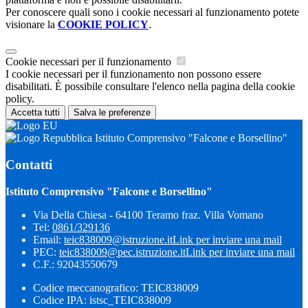
Per conoscere quali sono i cookie necessari al funzionamento potete
visionare la
COOKIE POLICY
.
Cookie necessari per il funzionamento
I cookie necessari per il funzionamento non possono essere
disabilitati. È possibile consultare l'elenco nella pagina della cookie
policy.
Accetta tutti
Salva le preferenze
Istituto Comprensivo "Falcone e Borsellino"
Contatti
Istituto Comprensivo "Falcone e Borsellino"
Via Della Chiesa - 64100 Teramo fraz. Villa Vomano
Tel:
0861/329136
Email:
teic838009@istruzione.it
Link per inviare una mail
PEC:
teic838009@pec.​istruzione.it
Link per inviare una mail
C.F.: 92043550679
Codice meccanografico: TEIC838009
Codice IPA: istsc_TEIC838009