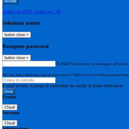
-
Entra con SPID
Entra con CIE
Seleziona utente
button close
×
Recupero password
button close
×
E-mail
Verrà inviato un messaggio all'indirizz
Non hai una e-mail associata al nome utente? Effettua il reset della password tram
E-mail inviata, si prega di controllare la casella di posta elettronica!
Errore
Chiudi
Successo
Chiudi
Informazione