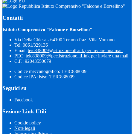
Istituto Comprensivo "Falcone e Borsellino"
Contatti
Istituto Comprensivo "Falcone e Borsellino"
Via Della Chiesa - 64100 Teramo fraz. Villa Vomano
Tel:
0861/329136
Email:
teic838009@istruzione.it
Link per inviare una mail
PEC:
teic838009@pec.​istruzione.it
Link per inviare una mail
C.F.: 92043550679
Codice meccanografico: TEIC838009
Codice IPA: istsc_TEIC838009
Seguici su
Facebook
Sezione Link Utili
Cookie policy
Note legali
Informativa Privacy