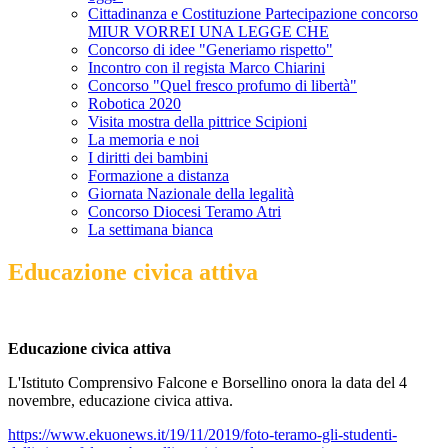
Cittadinanza e Costituzione Partecipazione concorso
MIUR VORREI UNA LEGGE CHE
Concorso di idee "Generiamo rispetto"
Incontro con il regista Marco Chiarini
Concorso "Quel fresco profumo di libertà"
Robotica 2020
Visita mostra della pittrice Scipioni
La memoria e noi
I diritti dei bambini
Formazione a distanza
Giornata Nazionale della legalità
Concorso Diocesi Teramo Atri
La settimana bianca
Educazione civica attiva
Educazione civica attiva
L'Istituto Comprensivo Falcone e Borsellino onora la data del 4
novembre, educazione civica attiva.
https://www.ekuonews.it/19/11/2019/foto-teramo-gli-studenti-