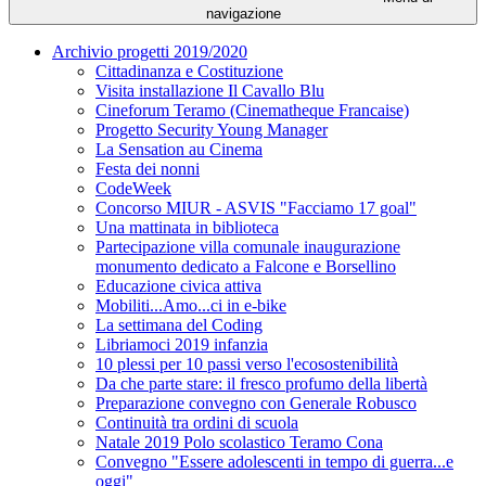
navigazione
Archivio progetti 2019/2020
Cittadinanza e Costituzione
Visita installazione Il Cavallo Blu
Cineforum Teramo (Cinematheque Francaise)
Progetto Security Young Manager
La Sensation au Cinema
Festa dei nonni
CodeWeek
Concorso MIUR - ASVIS "Facciamo 17 goal"
Una mattinata in biblioteca
Partecipazione villa comunale inaugurazione
monumento dedicato a Falcone e Borsellino
Educazione civica attiva
Mobiliti...Amo...ci in e-bike
La settimana del Coding
Libriamoci 2019 infanzia
10 plessi per 10 passi verso l'ecosostenibilità
Da che parte stare: il fresco profumo della libertà
Preparazione convegno con Generale Robusco
Continuità tra ordini di scuola
Natale 2019 Polo scolastico Teramo Cona
Convegno "Essere adolescenti in tempo di guerra...e
oggi"